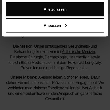
gesammelt haben.
Alle zulassen
Anpassen
aegz.- Schönheitsklinik 2.0
Die Mission:
Unser umfassendes Gesundheits- und
Behandlungskonzept vereint
Ästhetische Medizin
,
Plastische Chirurgie
,
Dermatologie
,
Haarmedizin
sowie
fortschrittliche
Medizin 3.0
– mit dem Fokus auf Longevity,
Prävention und nachhaltige Regeneration.
Unsere Maxime:
„Gesund leben. Schöner leben.“ Dafür
stehen wir mit Leidenschaft, Präzision und Engagement. Wir
verbinden medizinische Exzellenz mit innovativer Ästhetik
und einem zukunftsweisenden Anspruch an ganzheitliche
Gesundheit.