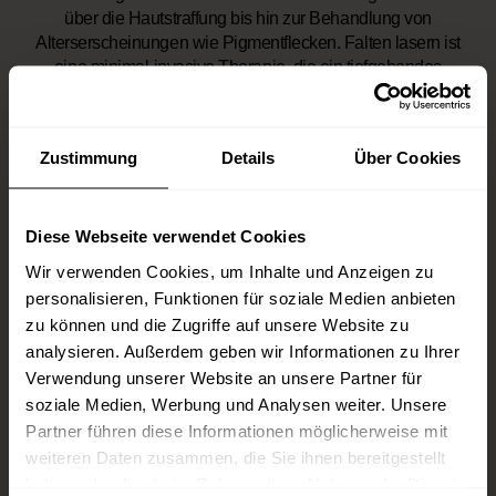
über die Hautstraffung bis hin zur Behandlung von
Alterserscheinungen wie Pigmentflecken. Falten lasern ist
eine minimal-invasive Therapie, die ein tiefgehendes
Verständnis der Hautstruktur und den Einsatz modernster
Lasertechnologie erfordert. Ziel ist es, die Haut präzise zu
behandeln, ohne das umliegende Gewebe zu belasten.
Zustimmung
Details
Über Cookies
Ein wesentlicher Erfolgsfaktor dieser Behandlung liegt in der
individuellen Anpassung an den jeweiligen Hauttyp und die
spezifischen Bedürfnisse des Patienten. Durch die
Diese Webseite verwendet Cookies
Kombination von fortschrittlicher Lasertechnologie und der
Wir verwenden Cookies, um Inhalte und Anzeigen zu
Erfahrung spezialisierter Fachärzte lassen sich
personalisieren, Funktionen für soziale Medien anbieten
langanhaltende, natürliche Ergebnisse erzielen, ohne dabei
zu können und die Zugriffe auf unsere Website zu
die Haut zu überbeanspruchen.
analysieren. Außerdem geben wir Informationen zu Ihrer
Verwendung unserer Website an unsere Partner für
Dr. med. Amara Loweg
soziale Medien, Werbung und Analysen weiter. Unsere
Fachärztin für Plastische
Partner führen diese Informationen möglicherweise mit
& Ästhetische Chirurgie
weiteren Daten zusammen, die Sie ihnen bereitgestellt
haben oder die sie im Rahmen Ihrer Nutzung der Dienste