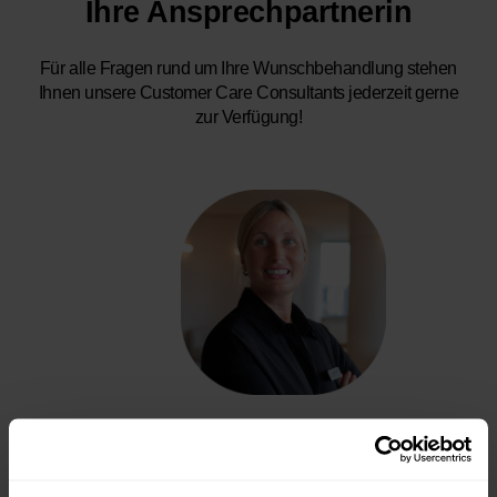
Ihre Ansprechpartnerin
Für alle Fragen rund um Ihre Wunschbehandlung stehen
Ihnen unsere Customer Care Consultants jederzeit gerne
zur Verfügung!
Sandra Witt
Head of Customer Care