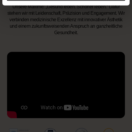
Unsere Maxime:
„Gesund leben. Schöner leben.“ Dafür
stehen wir mit Leidenschaft, Präzision und Engagement. Wir
verbinden medizinische Exzellenz mit innovativer Ästhetik
und einem zukunftsweisenden Anspruch an ganzheitliche
Gesundheit.