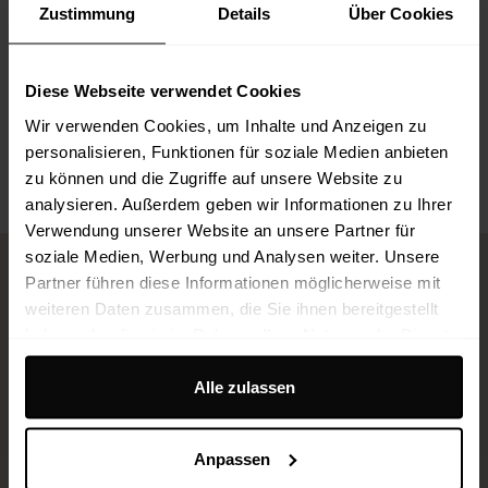
Mail:
s.witt@aegz.de
Zustimmung
Details
Über Cookies
Telefon:
+49 (0) 6151 2749323
06151 2749323
Diese Webseite verwendet Cookies
Wir verwenden Cookies, um Inhalte und Anzeigen zu
personalisieren, Funktionen für soziale Medien anbieten
zu können und die Zugriffe auf unsere Website zu
analysieren. Außerdem geben wir Informationen zu Ihrer
Verwendung unserer Website an unsere Partner für
soziale Medien, Werbung und Analysen weiter. Unsere
Partner führen diese Informationen möglicherweise mit
weiteren Daten zusammen, die Sie ihnen bereitgestellt
aegz.- Schönheitsklinik 2.0
haben oder die sie im Rahmen Ihrer Nutzung der Dienste
gesammelt haben.
Die Mission:
Unser umfassendes Gesundheits- und
Alle zulassen
Behandlungskonzept vereint
Ästhetische Medizin
,
Plastische Chirurgie
,
Dermatologie
,
Haarmedizin
sowie
fortschrittliche
Medizin 3.0
– mit dem Fokus auf Longevity,
Anpassen
Prävention und nachhaltige Regeneration.