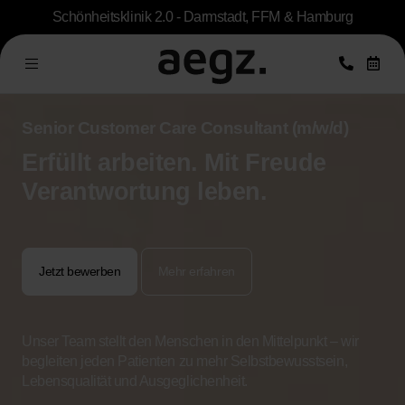
Schönheitsklinik 2.0 - Darmstadt, FFM & Hamburg
Senior Customer Care Consultant (m/w/d)
Erfüllt arbeiten. Mit Freude
Verantwortung leben.
Jetzt bewerben
Mehr erfahren
Unser Team stellt den Menschen in den Mittelpunkt – wir
begleiten jeden Patienten zu mehr Selbstbewusstsein,
Lebensqualität und Ausgeglichenheit.