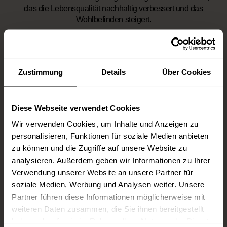
das die Lebensqualität nachhaltig verbessert und das
Wohlbefinden steigert.
Dr. med. Branislav Matejic
Facharzt für Plastische
Zustimmung
Details
Über Cookies
& Ästhetische Chirurgie
Diese Webseite verwendet Cookies
Dr. (TR) Ercan Cakmak
Wir verwenden Cookies, um Inhalte und Anzeigen zu
Facharzt für Plastische
& Ästhetische Chirurgie
personalisieren, Funktionen für soziale Medien anbieten
zu können und die Zugriffe auf unsere Website zu
Let’s talk about: Bodylift und
analysieren. Außerdem geben wir Informationen zu Ihrer
Verwendung unserer Website an unsere Partner für
Bodyconturing
soziale Medien, Werbung und Analysen weiter. Unsere
Partner führen diese Informationen möglicherweise mit
Wenn das Spiegelbild endlich zum Lebensgefühl passen
weiteren Daten zusammen, die Sie ihnen bereitgestellt
soll: In dieser Folge von „Let’s talk about …“ geht es um
haben oder die sie im Rahmen Ihrer Nutzung der Dienste
mehr als nur Ästhetik. Wir sprechen über die Möglichkeiten