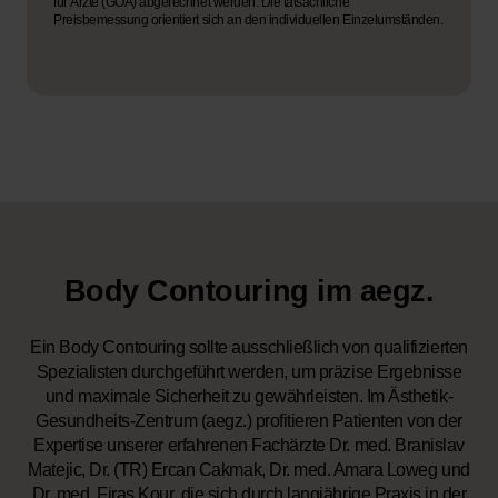
für Ärzte (GOÄ) abgerechnet werden. Die tatsächliche
Preisbemessung orientiert sich an den individuellen Einzelumständen.
Body Contouring im aegz.
Ein Body Contouring sollte ausschließlich von qualifizierten
Spezialisten durchgeführt werden, um präzise Ergebnisse
und maximale Sicherheit zu gewährleisten. Im Ästhetik-
Gesundheits-Zentrum (aegz.) profitieren Patienten von der
Expertise unserer erfahrenen Fachärzte Dr. med. Branislav
Matejic, Dr. (TR) Ercan Cakmak, Dr. med. Amara Loweg und
Dr. med. Firas Kour, die sich durch langjährige Praxis in der