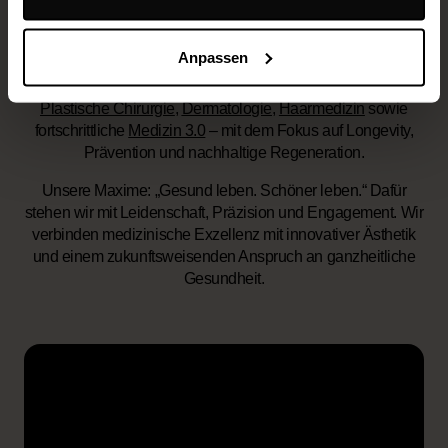
aegz.- Schönheitsklinik 2.0
Anpassen
Die Mission:
Unser umfassendes Gesundheits- und
Behandlungskonzept vereint
Ästhetische Medizin
,
Plastische Chirurgie
,
Dermatologie
,
Haarmedizin
sowie
fortschrittliche
Medizin 3.0
– mit dem Fokus auf Longevity,
Prävention und nachhaltige Regeneration.
Unsere Maxime:
„Gesund leben. Schöner leben.“ Dafür
stehen wir mit Leidenschaft, Präzision und Engagement. Wir
verbinden medizinische Exzellenz mit innovativer Ästhetik
und einem zukunftsweisenden Anspruch an ganzheitliche
Gesundheit.