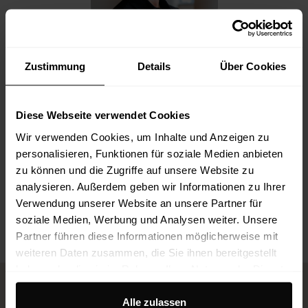
Zustimmung
Details
Über Cookies
Sandra Witt
Head of Customer Care
Diese Webseite verwendet Cookies
Mail:
s.witt@aegz.de
Telefon:
+49 (0) 6151 2749323
Wir verwenden Cookies, um Inhalte und Anzeigen zu
06151 2749323
personalisieren, Funktionen für soziale Medien anbieten
zu können und die Zugriffe auf unsere Website zu
analysieren. Außerdem geben wir Informationen zu Ihrer
Verwendung unserer Website an unsere Partner für
soziale Medien, Werbung und Analysen weiter. Unsere
Partner führen diese Informationen möglicherweise mit
weiteren Daten zusammen, die Sie ihnen bereitgestellt
haben oder die sie im Rahmen Ihrer Nutzung der Dienste
gesammelt haben.
Alle zulassen