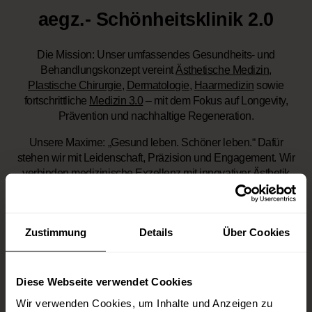
aegz.- Schönheitsklinik 2.0
Die Mission:
Unser umfassendes Gesundheits- und
Behandlungskonzept vereint
Ästhetische Medizin
,
Plastische Chirurgie
,
Dermatologie
,
Haarmedizin
sowie
fortschrittliche
Medizin 3.0
– mit dem Fokus auf Longevity,
Prävention und nachhaltige Regeneration.
Unsere Maxime:
„Gesund leben. Schöner leben.“ Dafür
stehen wir mit Leidenschaft, Präzision und Engagement. Wir
verbinden medizinische Exzellenz mit innovativer Ästhetik
und einem zukunftsweisenden Anspruch an ganzheitliche
Gesundheit.
Zustimmung
Details
Über Cookies
Diese Webseite verwendet Cookies
Wir verwenden Cookies, um Inhalte und Anzeigen zu