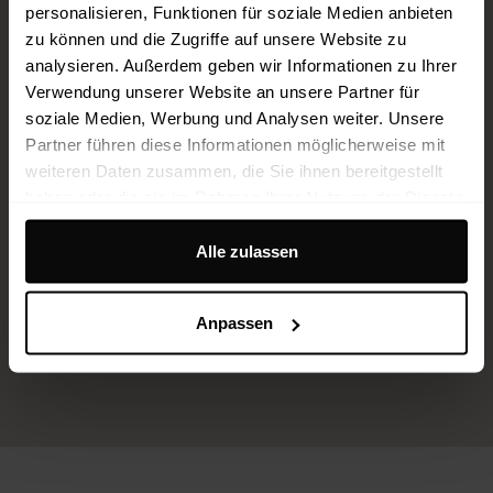
personalisieren, Funktionen für soziale Medien anbieten
zu können und die Zugriffe auf unsere Website zu
analysieren. Außerdem geben wir Informationen zu Ihrer
Verwendung unserer Website an unsere Partner für
soziale Medien, Werbung und Analysen weiter. Unsere
Partner führen diese Informationen möglicherweise mit
weiteren Daten zusammen, die Sie ihnen bereitgestellt
haben oder die sie im Rahmen Ihrer Nutzung der Dienste
gesammelt haben.
Alle zulassen
Mitgliedschaften & Auszeichnungen (Kooperationsärzte):
Dr. med. Matejic: ISAPS, DGPRÄC, infoMedizin, myBody. Dr. (TR) Cakmak:
DGPRÄC, myBody. Dr. med. Kour: myBody. Dr. med. Loweg: ISAPS, DGPRÄC,
Anpassen
myBody. Dr. (UB) Krizmanic: DGHNO-KHC, NDG-HNO, Rhinoplasty Society of
Europe, myBody.