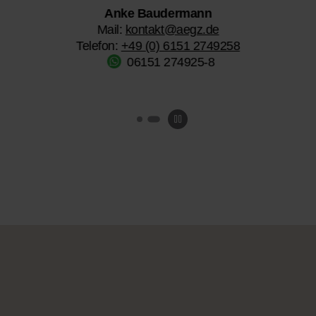
Sandra Witt
Head of Customer Care
Mail:
s.witt@aegz.de
Telefon:
+49 (0) 6151 2749323
06151 2749323