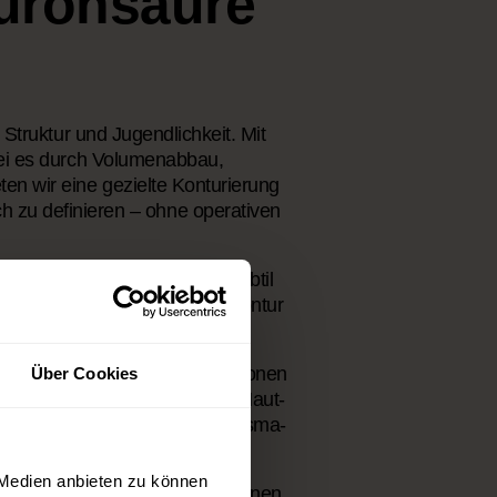
luronsäure
, Struktur und Jugendlichkeit. Mit
sei es durch Volumenabbau,
en wir eine gezielte Konturierung
ch zu definieren – ohne operativen
arer abgrenzen, das Gewebe subtil
 einer bereits vorhandenen Kontur
enverlust.
niert werden, um die Proportionen
Über Cookies
atoren
zur Verbesserung der Haut-
on des Zuges durch den Platysma-
 Medien anbieten zu können
olgt durch erfahrene Fachärztinnen