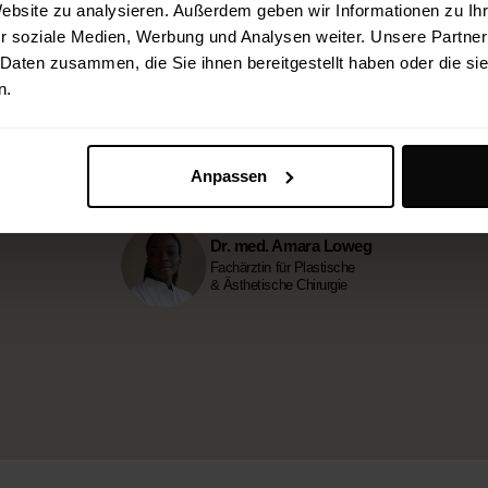
Website zu analysieren. Außerdem geben wir Informationen zu I
 unter sorgfältiger Berücksichtigung der individuellen Gesich
r soziale Medien, Werbung und Analysen weiter. Unsere Partner
r sowie unser Customer Care Consultant begleiten Sie durc
 Daten zusammen, die Sie ihnen bereitgestellt haben oder die s
organisatorischen und nicht-medizinischen Fragen verlässlich
n.
Termin vereinbaren
Anpassen
Dr. med. Amara Loweg
Fachärztin für Plastische
& Ästhetische Chirurgie