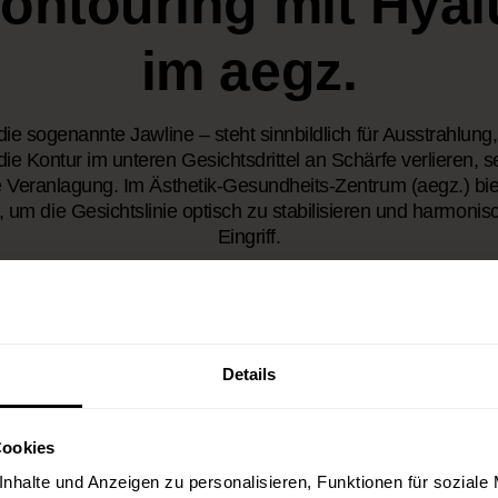
ontouring mit Hya
im aegz.
– die sogenannte Jawline – steht sinnbildlich für Ausstrahlung
e Kontur im unteren Gesichtsdrittel an Schärfe verlieren, 
 Veranlagung. Im Ästhetik-Gesundheits-Zentrum (aegz.) biet
 um die Gesichtslinie optisch zu stabilisieren und harmonis
Eingriff.
g des Unterkieferrandes lässt sich das Kinn-Kiefer-Profil kl
g erzielen. Die Behandlung eignet sich sowohl zur Betonung
zur Korrektur von Asymmetrien oder altersbedingtem Volum
nn die Jawline-Behandlung mit einer
Kinnmodellierung
kombi
Details
gneten Fällen ergänzen wir die Behandlung durch
Biostimul
rch die gezielte Anwendung von
Botulinumtoxin
zur Redukti
Cookies
Muskel im seitlichen Halsbereich.
nhalte und Anzeigen zu personalisieren, Funktionen für soziale
s, aber stets natürlich wirkendes Ergebnis. Die Anwendung erf