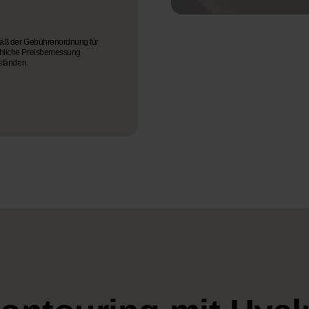
emäß der Gebührenordnung für
chliche Preisbemessung
mständen.