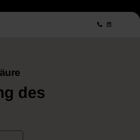
säure
ang des