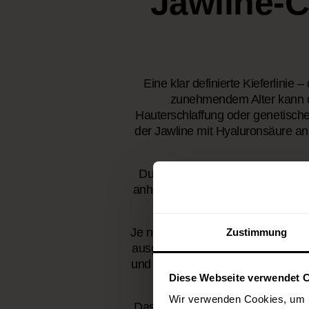
Jawline-C
Eine klar definierte Kieferlinie 
zunehmendem Alter kann di
Hauterschlaffung oder genetische
der Jawline mit Hyaluronsäure an,
Durch präzise Injektionen entlan
anheben und eine sanfte Straffun
als auch 
Je nach individueller Anatomie ka
Zustimmung
ausgewogen zu gestalten. In geei
und Bindegewebsstruktur oder du
Diese Webseite verwendet 
Wir verwenden Cookies, um I
Das Ziel ist ein klar konturierte