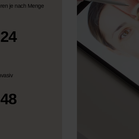
eren je nach Menge
 24
nvasiv
 48